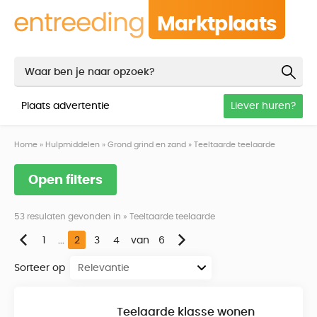
Marktplaats
Plaats advertentie
Liever huren?
Home
»
Hulpmiddelen
»
Grond grind en zand
»
Teeltaarde teelaarde
Open filters
53 resulaten gevonden in » Teeltaarde teelaarde
1
...
2
3
4
van
6
Sorteer op
Teelaarde klasse wonen