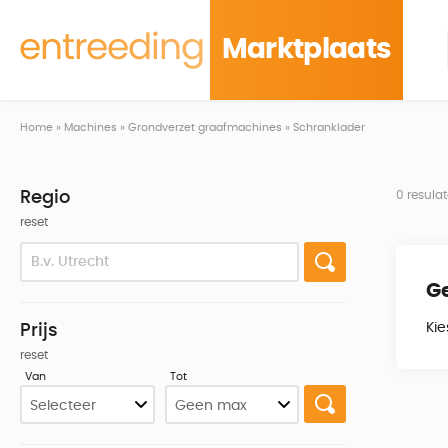
Marktplaats
Home
»
Machines
»
Grondverzet graafmachines
»
Schranklader
Regio
0 resula
reset
G
Ki
Prijs
reset
Van
Tot