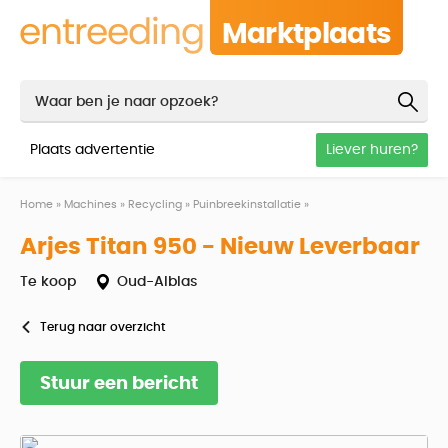
Marktplaats
Plaats advertentie
Liever huren?
Home
»
Machines
»
Recycling
»
Puinbreekinstallatie
»
Arjes titan 950 nieuw le
Arjes Titan 950 - Nieuw Leverbaar
Te koop
Oud-Alblas
Terug naar overzicht
Stuur een bericht