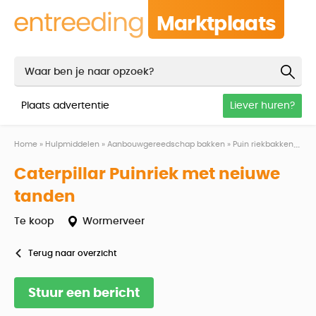
Marktplaats
Plaats advertentie
Liever huren?
Home
»
Hulpmiddelen
»
Aanbouwgereedschap bakken
»
Puin riekbakken
»
Cat
Caterpillar Puinriek met neiuwe
tanden
Te koop
Wormerveer
Terug naar overzicht
Stuur een bericht