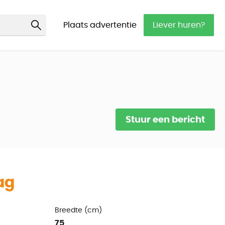
Plaats advertentie
Liever huren?
Stuur een bericht
ag
Breedte (cm)
75