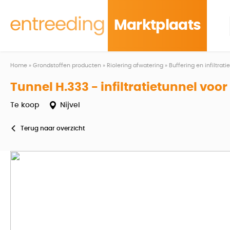
Marktplaats
Home
»
Grondstoffen producten
»
Riolering afwatering
»
Buffering en infiltrat
Tunnel H.333 - infiltratietunnel voo
Te koop
Nijvel
Terug naar overzicht