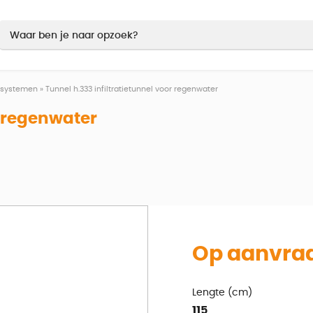
iesystemen
»
Tunnel h.333 infiltratietunnel voor regenwater
r regenwater
Op aanvra
Lengte (cm)
115