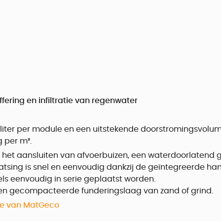
ering en infiltratie van regenwater
3 liter per module en een uitstekende doorstromingsvol
g per m³.
r het aansluiten van afvoerbuizen, een waterdoorlatend g
aatsing is snel en eenvoudig dankzij de geïntegreerde h
ls eenvoudig in serie geplaatst worden.
 en gecompacteerde funderingslaag van zand of grind.
ite van MatGeco