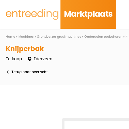
Marktplaats
Home
»
Machines
»
Grondverzet graafmachines
»
Onderdelen toebehoren
»
Kn
Knijperbak
Te koop
Ederveen
Terug naar overzicht