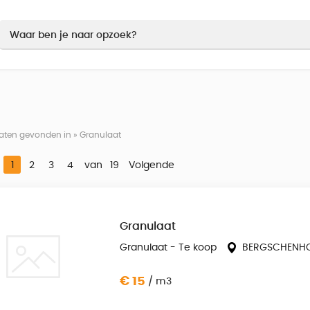
laten gevonden in » Granulaat
1
2
3
4
van
19
Volgende
Granulaat
Granulaat - Te koop
BERGSCHENH
€ 15
/ m3