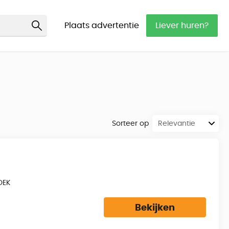
Plaats advertentie
Liever huren?
Sorteer op
OEK
Bekijken