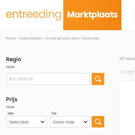
Marktplaats
Home
»
Hulpmiddelen
»
Grond grind en zand
»
Granulaat
Regio
187 resu
reset
Vorige
Prijs
reset
Van
Tot