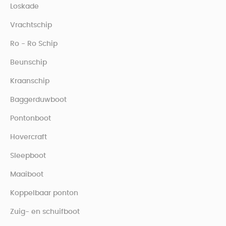
Loskade
Vrachtschip
Ro - Ro Schip
Beunschip
Kraanschip
Baggerduwboot
Pontonboot
Hovercraft
Sleepboot
Maaiboot
Koppelbaar ponton
Zuig- en schuifboot