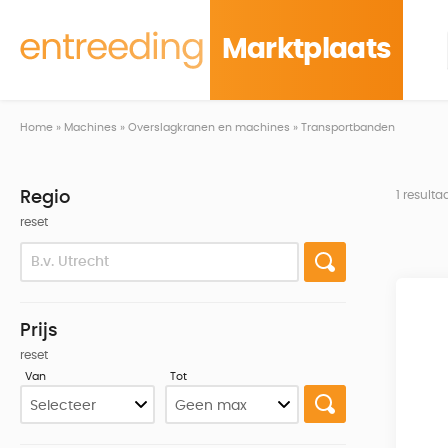
Marktplaats
Home
»
Machines
»
Overslagkranen en machines
»
Transportbanden
Regio
1 result
reset
Prijs
reset
Van
Tot