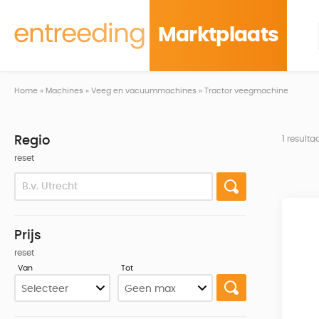
Marktplaats
Home
»
Machines
»
Veeg en vacuummachines
»
Tractor veegmachine
Regio
1 result
reset
Prijs
reset
Van
Tot