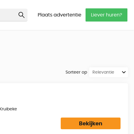
Plaats advertentie
Liever huren?
Sorteer op
Kruibeke
Bekijken